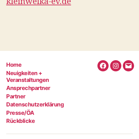
kleinwelka-ev.de
Home
Facebookseit
Bald
E-
Neuigkeiten +
des
sind
Mail
Veranstaltungen
Fördervereins
wir
an
Ansprechpartner
auch
den
Partner
auf
Vere
Datenschutzerklärung
Instagra
schr
Presse/ÖA
Rückblicke