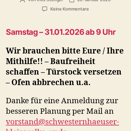
zu
Keine Kommentare
Arbeitseinsatz
Sommercafé
–
Samstag – 31.01.2026 ab 9 Uhr
Wer
kann
helfen?
Wir brauchen bitte Eure / Ihre
Mithilfe!! – Baufreiheit
schaffen – Türstock versetzen
– Ofen abbrechen u.a.
Danke für eine Anmeldung zur
besseren Planung per Mail an
vorstand@schwesternhaeuser-