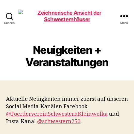
Suchen
Menü
www.schwesternhaeuser-
kleinwelka-
ev.de
Neuigkeiten +
Veranstaltungen
Aktuelle Neuigkeiten immer zuerst auf unseren
Social Media-Kanälen Facebook
@FoerdervereinSchwesternKleinwelka
und
Insta-Kanal
@
schwestern250
.